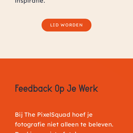
inspiratie.
LID WORDEN
Feedback
Op Je Werk
Bij The PixelSquad hoef je
fotografie niet alleen te beleven.