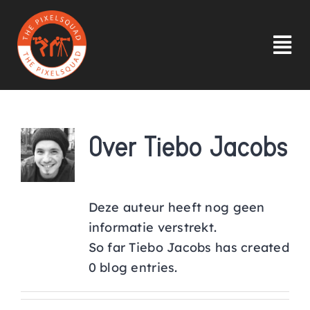
Ga
naar
inhoud
Tog
Nav
HOME
Over
Tiebo Jacobs
INLOGGEN
OVER ONS
Deze auteur heeft nog geen
informatie verstrekt.
INSPIRATIE
So far Tiebo Jacobs has created
0 blog entries.
LID WORDEN