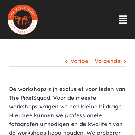
Ga
naar
inhoud
Tog
Nav
HOME
Vorige
Volgende
INLOGGEN
OVER ONS
De workshops zijn exclusief voor leden van
The PixelSquad. Voor de meeste
INSPIRATIE
workshops vragen we een kleine bijdrage.
Hiermee kunnen we professionele
LID WORDEN
fotografen uitnodigen en de kwaliteit van
de workshops hoog houden. We proberen