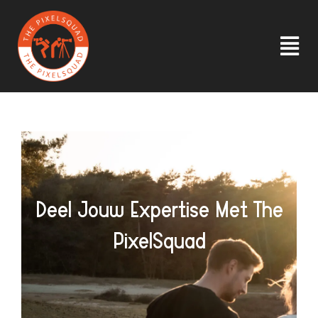
Ga
naar
inhoud
Tog
Nav
HOME
INLOGGEN
OVER ONS
Deel Jouw Expertise Met The
PixelSquad
INSPIRATIE
LID WORDEN