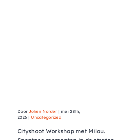
Cityshoot workshop door de
stad Groningen
Door
Jolien Norder
|
mei 28th,
2026
|
Uncategorized
Cityshoot Workshop met Milou.