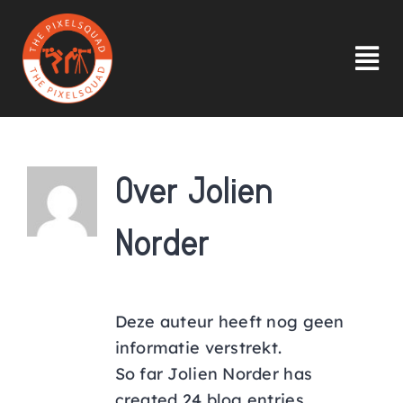
Ga
naar
inhoud
Tog
Nav
HOME
Over
Jolien
INLOGGEN
Norder
OVER ONS
INSPIRATIE
Deze auteur heeft nog geen
informatie verstrekt.
LID WORDEN
So far Jolien Norder has
created 24 blog entries.