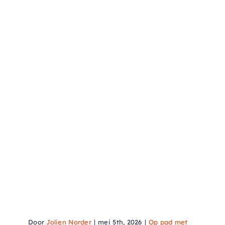
Brandingshoot in Groningen
en Gasselte
Door
Jolien Norder
|
mei 5th, 2026
|
Op pad met