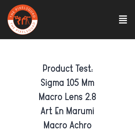
Ga
naar
inhoud
Tog
Nav
HOME
INLOGGEN
Product Test:
Sigma 105 Mm
OVER ONS
Macro Lens 2.8
INSPIRATIE
Art En Marumi
LID WORDEN
Macro Achro