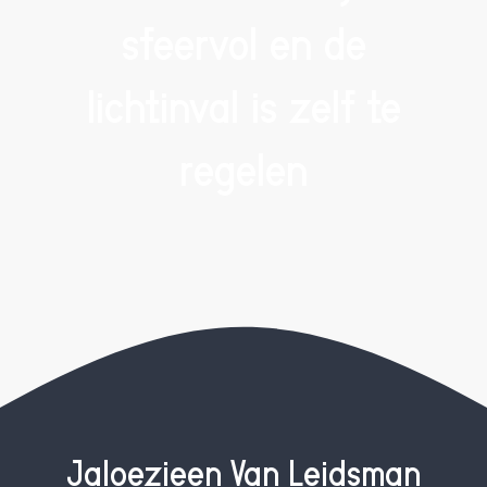
AGENDA
sfeervol en de
CONTACT
lichtinval is zelf te
regelen
Jaloezieën Van Leidsman