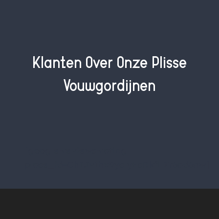
Klanten Over Onze Plissé
Vouwgordijnen
[google-reviews-rating
place_id=ChIJv1hx9yclyEcRkfLZr6ad6nw]