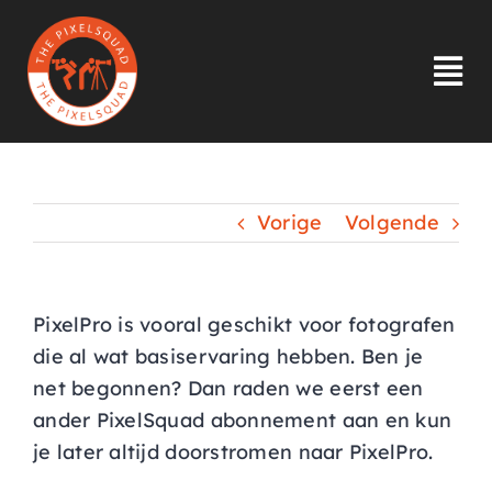
Ga
naar
inhoud
Tog
Nav
HOME
Vorige
Volgende
INLOGGEN
OVER ONS
PixelPro is vooral geschikt voor fotografen
die al wat basiservaring hebben. Ben je
INSPIRATIE
net begonnen? Dan raden we eerst een
ander PixelSquad abonnement aan en kun
LID WORDEN
je later altijd doorstromen naar PixelPro.