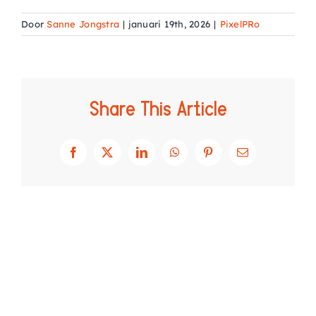
AGENDA
Door
Sanne Jongstra
|
januari 19th, 2026
|
PixelPRo
CONTACT
Share This Article
Facebook
X
LinkedIn
WhatsApp
Pinterest
E-
mail