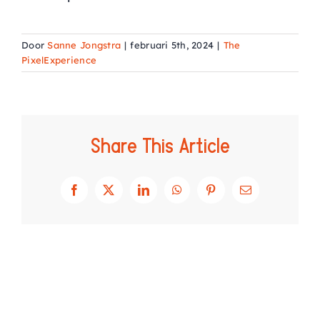
AGENDA
Door
Sanne Jongstra
|
februari 5th, 2024
|
The
PixelExperience
CONTACT
Share This Article
Facebook
X
LinkedIn
WhatsApp
Pinterest
E-
mail