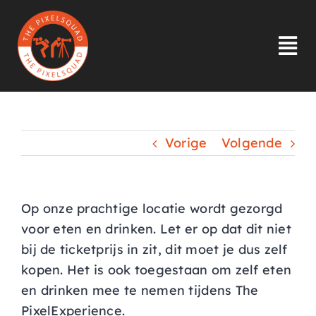
Ga
naar
inhoud
Tog
Nav
HOME
Vorige
Volgende
INLOGGEN
OVER ONS
Op onze prachtige locatie wordt gezorgd
voor eten en drinken. Let er op dat dit niet
INSPIRATIE
bij de ticketprijs in zit, dit moet je dus zelf
kopen. Het is ook toegestaan om zelf eten
LID WORDEN
en drinken mee te nemen tijdens The
PixelExperience.