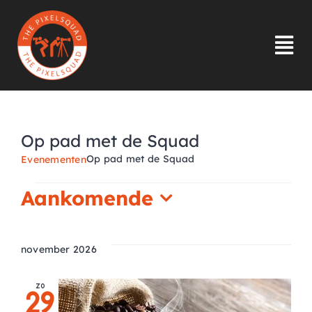
Ga
naar
inhoud
Tog
Nav
HOME
Op pad met de Squad
INLOGGEN
Op pad met de Squad
Evenementen
OVER ONS
Aankomende
Evenementen
Selecteer
INSPIRATIE
een
november 2026
datum.
LID WORDEN
zo
29